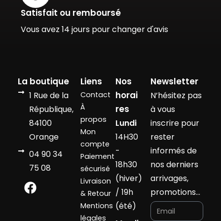
Satisfait ou remboursé
Vous avez 14 jours pour changer d'avis
La boutique
Liens
Nos
Newsletter
horai
1 Rue de la
Contact
N’hésitez pas
À
res
République,
à vous
propos
84100
Lundi
inscrire pour
Mon
Orange
14H30
rester
compte
-
informés de
04 90 34
Paiement
18h30
nos derniers
75 08
sécurisé
(hiver)
arrivages,
Livraison
/ 19h
promotions…
& Retour
(été)
Mentions
légales