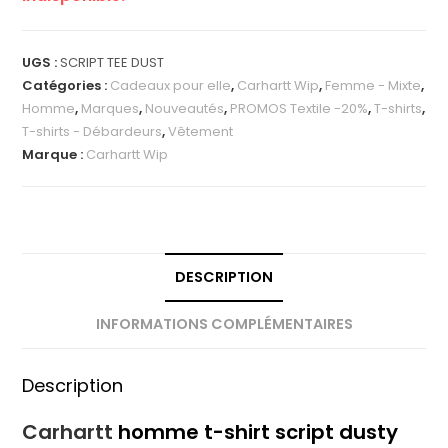
UGS :
SCRIPT TEE DUST
Catégories :
Cadeaux pour elle
,
Carhartt Wip
,
Femme - Mixte
,
Homme
,
Marques
,
Nouveautés
,
PROMOS Textile -20%
,
T-shirts
,
T-shirts - Débardeurs
,
Vêtement
Marque :
Carhartt Wip
DESCRIPTION
INFORMATIONS COMPLÉMENTAIRES
Description
Carhartt
homme t-shirt script dusty