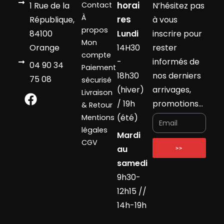
horai
1 Rue de la
Contact
N’hésitez pas
À
res
République,
à vous
propos
84100
Lundi
inscrire pour
Mon
Orange
14H30
rester
compte
-
informés de
04 90 34
Paiement
18h30
nos derniers
75 08
sécurisé
(hiver)
arrivages,
Livraison
/ 19h
promotions…
& Retour
(été)
Mentions
légales
Mardi
CGV
au
>>
samedi
9h30-
12h15 //
14h-19h