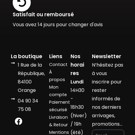
Satisfait ou remboursé
Vous avez 14 jours pour changer d'avis
La boutique
Liens
Nos
Newsletter
horai
1 Rue de la
Contact
N’hésitez pas
À
res
République,
à vous
propos
84100
Lundi
inscrire pour
Mon
Orange
14H30
rester
compte
-
informés de
04 90 34
Paiement
18h30
nos derniers
75 08
sécurisé
(hiver)
arrivages,
Livraison
/ 19h
promotions…
& Retour
(été)
Mentions