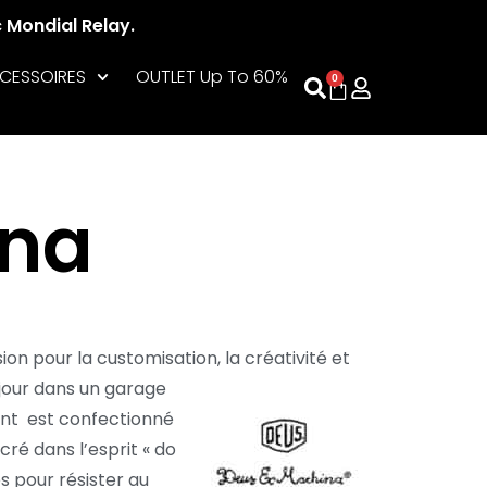
c Mondial Relay.
CESSOIRES
OUTLET Up To 60%
0
ina
on pour la customisation, la créativité et
 jour dans un garage
ent est confectionné
cré dans l’esprit « do
s pour résister au