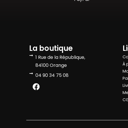
La boutique
L
1 Rue de la République,
Co
À 
84100 Orange
Mo
04 90 34 75 08
Pa
Li
Me
C