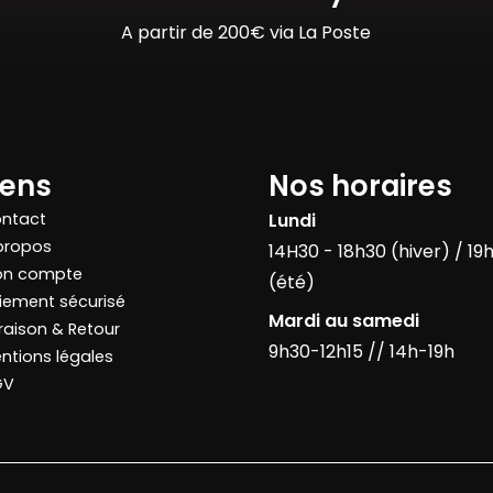
A partir de 200€ via La Poste
iens
Nos horaires
ntact
Lundi
propos
14H30 - 18h30 (hiver) / 19
n compte
(été)
iement sécurisé
Mardi au samedi
vraison & Retour
9h30-12h15 // 14h-19h
ntions légales
GV