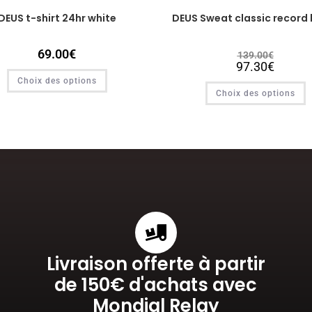
DEUS t-shirt 24hr white
DEUS Sweat classic record 
69.00
€
139.00
€
97.30
€
Choix des options
Choix des options
Livraison offerte à partir
de 150€ d'achats avec
Mondial Relay