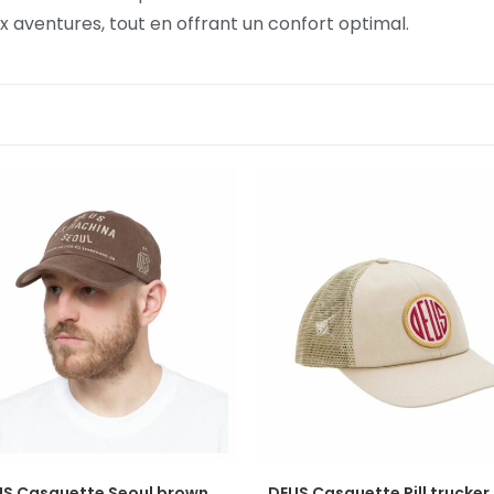
 aventures, tout en offrant un confort optimal.
S Casquette Seoul brown
DEUS Casquette Pill trucker 