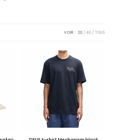
VOIR :
20
40
TOUS
safari
DEUS t-shirt Mechanism black