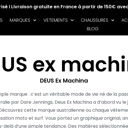
sé I Livraison gratuite en France à partir de 150€ ave
S
MARQUES
VETEMENTS
CHAUSSURES
AC
BLOG
US ex mach
DEUS Ex Machina
ple marque : c’est un véritable mode de vie né de la passi
ralie par Dare Jennings, Deus Ex Machina a d’abord vu le
. Découvrez cette marque australienne ou chaque vêtem
sation moto et surf. Vous portez un graphique original, an
n au-delà d’une simple tendance. Des matières sélectionnée