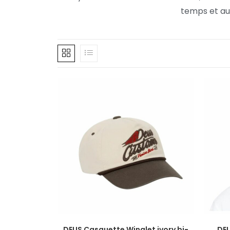
temps et aux
DEUS Casquette Winglet ivory bi-
DEU