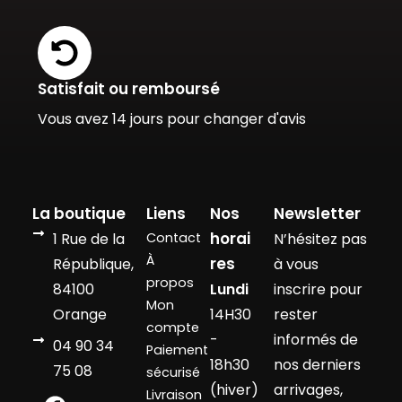
Satisfait ou remboursé
Vous avez 14 jours pour changer d'avis
La boutique
Liens
Nos
Newsletter
horai
1 Rue de la
Contact
N’hésitez pas
À
res
République,
à vous
propos
84100
Lundi
inscrire pour
Mon
Orange
14H30
rester
compte
-
informés de
04 90 34
Paiement
18h30
nos derniers
75 08
sécurisé
(hiver)
arrivages,
Livraison