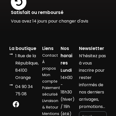
Satisfait ou remboursé
Vous avez 14 jours pour changer d'avis
La boutique
Liens
Nos
Newsletter
horai
1 Rue de la
Contact
N’hésitez pas
À
res
République,
à vous
propos
84100
Lundi
inscrire pour
Mon
Orange
14H30
rester
compte
-
informés de
04 90 34
Paiement
18h30
nos derniers
75 08
sécurisé
(hiver)
arrivages,
Livraison
/ 19h
promotions…
& Retour
(été)
Mentions