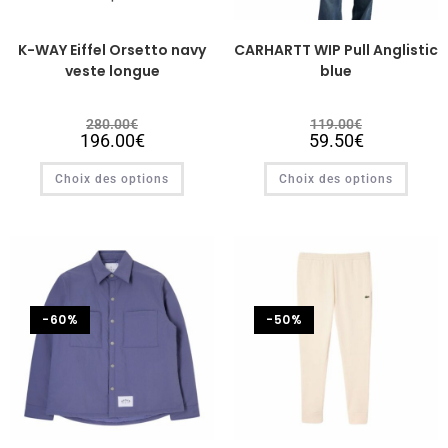
K-WAY Eiffel Orsetto navy
CARHARTT WIP Pull Anglistic
veste longue
blue
280.00
€
119.00
€
196.00
€
59.50
€
Choix des options
Choix des options
-60%
-50%