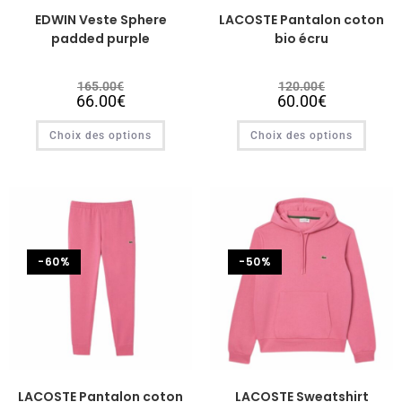
EDWIN Veste Sphere
LACOSTE Pantalon coton
padded purple
bio écru
165.00
€
120.00
€
66.00
€
60.00
€
Choix des options
Choix des options
-60%
-50%
LACOSTE Pantalon coton
LACOSTE Sweatshirt