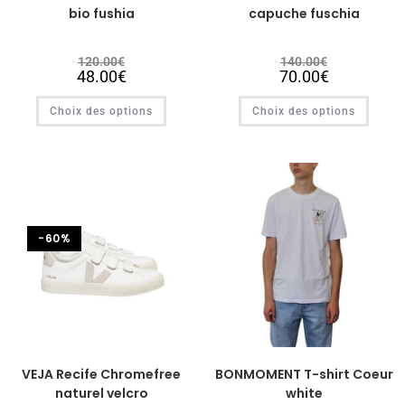
bio fushia
capuche fuschia
120.00
€
140.00
€
48.00
€
70.00
€
Choix des options
Choix des options
-60%
VEJA Recife Chromefree
BONMOMENT T-shirt Coeur
naturel velcro
white