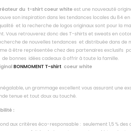
réateur du t-shirt coeur white
est une nouveauté origina
ve son inspiration dans les tendances locales du 84 en 
 qualité et la recherche de logos originaux sont pour la ma
. Vous retrouverez donc des T-shirts et sweats en coto
 recherche de nouvelles tendances et distribuée dans de
e à être représentée chez des partenaires exclusifs pou
de bonnes idées cadeaux à offrir à toute la famille.
iginal
BONMOMENT T-shirt
coeur white
inégalable, un grammage excellent vous assurant une excel
nde tenue et tout doux au touché.
lité :
ond aux critères éco-responsable : seulement 1,5 % des 