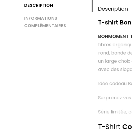
DESCRIPTION
Description
INFORMATIONS
T-shirt Bo
COMPLÉMENTAIRES
BONMOMENT T-
fibres organiq
rond, bande de
un large choix
avec des slog
Idée cadeau 
Surprenez vos 
Série limitée,
T-Shirt
Co