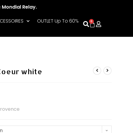
c Mondial Relay.
CESSOIRES
OUTLET Up To 60%
0
oeur white
Provence
on