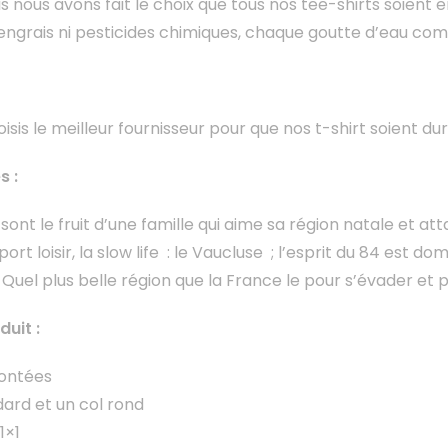
s nous avons fait le choix que tous nos tee-shirts soient 
’engrais ni pesticides chimiques, chaque goutte d’eau comp
isis le meilleur fournisseur pour que nos t-shirt soient du
s :
sont le fruit d’une famille qui aime sa région natale et at
sport loisir, la slow life : le Vaucluse ; l’esprit du 84 est 
. Quel plus belle région que la France le pour s’évader et pr
duit :
ontées
ard et un col rond
1×1