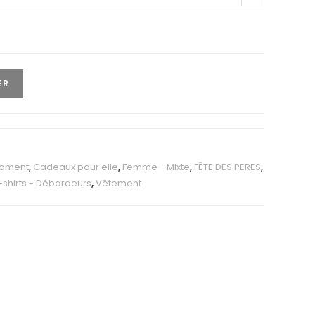
ER
oment
,
Cadeaux pour elle
,
Femme - Mixte
,
FÊTE DES PERES
,
-shirts - Débardeurs
,
Vêtement