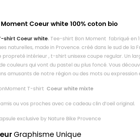
n Moment Coeur white 100% coton bio
shirt Coeur white
.
Tee-shirt Bon Moment fabriqué en 1
ues naturelles, made in Provence. créé dans le sud de la 
 propreté intérieur , t-shirt unisexe coupe regular. Un lar
 de couleurs qui vont du pastel au plus foncé. Vous décou
ans amusants de notre région ou des mots ou expression 
BonMoment T-shirt
Coeur white mixte
amis ou vos proches avec ce cadeau clin d’oeil original.
 capsule exclusive by Nature Bike Provence
eur
Graphisme Unique