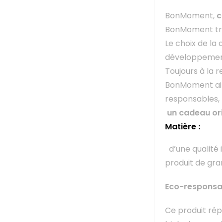
BonMoment,
c
BonMoment trou
Le choix de la
développement
Toujours à la
BonMoment aim
responsables, 
un cadeau or
Matière :
d’une qualité 
produit de gra
Eco-responsabi
Ce produit rép