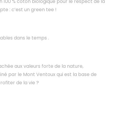
en 100 % coton biologique pour le respect de la
te : c’est un green tee !
rables dans le temps .
tachée aux valeurs forte de la nature,
dominé par le Mont Ventoux qui est la base de
ofiter de la vie ?