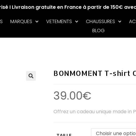
sé I Livraison gratuite en France à partir de 150€ ave
S
MARQUES
VETEMENTS
CHAUSSURES
AC
BLOG
BONMOMENT T-shirt C
🔍
39.00
€
Offrez un cadeau unique made in 
Choisir une opti
TAILLE