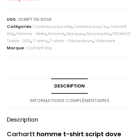
UGS :
SCRIPT TEE DOVE
Catégories :
Cadeaux pour elle
,
Cadeaux pour lui
,
Carhartt
Wip
,
Femme - Mixte
,
Homme
,
Marques
,
Nouveautés
,
PROMOS
Textile -20%
,
T-shirts
,
T-shirts - Débardeurs
,
Vêtement
Marque :
Carhartt Wip
DESCRIPTION
INFORMATIONS COMPLÉMENTAIRES
Description
Carhartt
homme t-shirt script dove