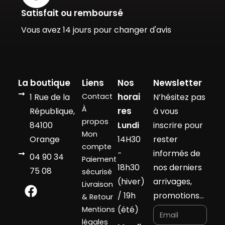
Satisfait ou remboursé
Vous avez 14 jours pour changer d'avis
La boutique
Liens
Nos
Newsletter
horai
1 Rue de la
Contact
N’hésitez pas
À
res
République,
à vous
propos
84100
Lundi
inscrire pour
Mon
Orange
14H30
rester
compte
-
informés de
04 90 34
Paiement
18h30
nos derniers
75 08
sécurisé
(hiver)
arrivages,
Livraison
/ 19h
promotions…
& Retour
(été)
Mentions
légales