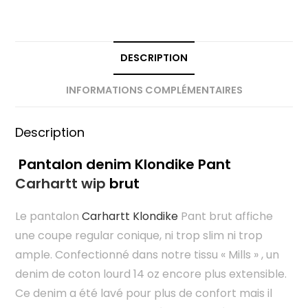
DESCRIPTION
INFORMATIONS COMPLÉMENTAIRES
Description
Pantalon denim Klondike Pant
Carhartt wip
brut
Le pantalon
Carhartt Klondike
Pant brut affiche
une coupe regular conique, ni trop slim ni trop
ample. Confectionné dans notre tissu « Mills » , un
denim de coton lourd 14 oz encore plus extensible.
Ce denim a été lavé pour plus de confort mais il