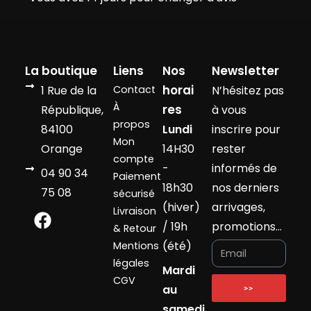
La boutique
Liens
Nos
Newsletter
horai
1 Rue de la
Contact
N’hésitez pas
À
res
République,
à vous
propos
84100
Lundi
inscrire pour
Mon
Orange
14H30
rester
compte
-
informés de
04 90 34
Paiement
18h30
nos derniers
75 08
sécurisé
(hiver)
arrivages,
Livraison
/ 19h
promotions…
& Retour
(été)
Mentions
légales
Mardi
CGV
au
>>
samedi