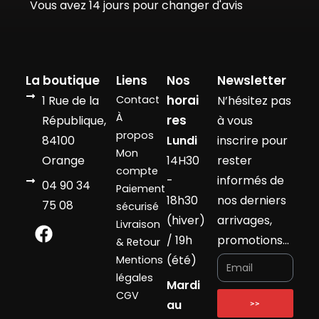
Vous avez 14 jours pour changer d'avis
La boutique
Liens
Nos
Newsletter
horai
1 Rue de la
Contact
N’hésitez pas
À
res
République,
à vous
propos
84100
Lundi
inscrire pour
Mon
Orange
14H30
rester
compte
-
informés de
04 90 34
Paiement
18h30
nos derniers
75 08
sécurisé
(hiver)
arrivages,
Livraison
/ 19h
promotions…
& Retour
(été)
Mentions
légales
Mardi
CGV
au
>>