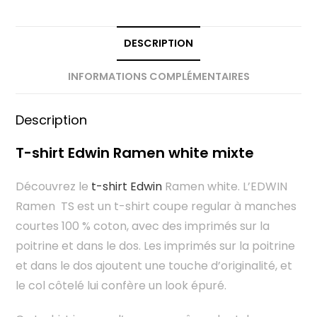
DESCRIPTION
INFORMATIONS COMPLÉMENTAIRES
Description
T-shirt Edwin Ramen white mixte
Découvrez le
t-shirt Edwin
Ramen white. L’EDWIN
Ramen TS est un t-shirt coupe regular à manches
courtes 100 % coton, avec des imprimés sur la
poitrine et dans le dos. Les imprimés sur la poitrine
et dans le dos ajoutent une touche d’originalité, et
le col côtelé lui confère un look épuré.