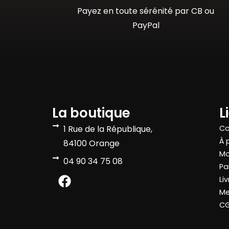
Payez en toute sérénité par CB ou
PayPal
La boutique
L
1 Rue de la République,
Co
À 
84100 Orange
Mo
04 90 34 75 08
Pa
Li
Me
C