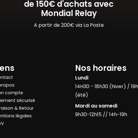
de 150€ d'achats avec
Mondial Relay
A partir de 200€ via La Poste
iens
Nos horaires
ntact
Lundi
propos
14H30 - 18h30 (hiver) / 19
n compte
(été)
iement sécurisé
Mardi au samedi
vraison & Retour
9h30-12h15 // 14h-19h
ntions légales
GV