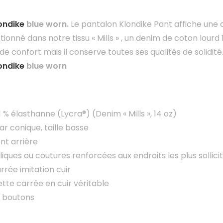
ondike
blue worn.
Le pantalon Klondike Pant affiche une c
ionné dans notre tissu « Mills » , un denim de coton lourd
 de confort mais il conserve toutes ses qualités de solidit
ondike
blue worn
1 % élasthanne (Lycra®) (Denim « Mills », 14 oz)
r conique, taille basse
t arrière
liques ou coutures renforcées aux endroits les plus sollici
rrée imitation cuir
uette carrée en cuir véritable
 boutons