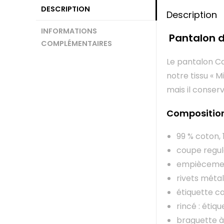
DESCRIPTION
Description
INFORMATIONS
Pantalon d
COMPLÉMENTAIRES
Le pantalon Ca
notre tissu « M
mais il conserv
Compositio
99 % coton, 
coupe regula
empiècemen
rivets métal
étiquette ca
rincé : étiq
braguette à