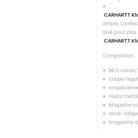
CARHARTT Kl
ample. Confect
lavé pour plus
CARHARTT Kl
Composition
99 % coton, 
coupe regula
empiècemen
rivets métal
étiquette ca
rincé : étiq
braguette à