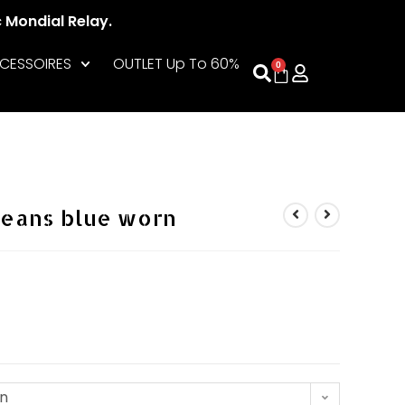
c Mondial Relay.
CESSOIRES
OUTLET Up To 60%
0
eans blue worn
on