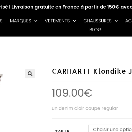
sé I Livraison gratuite en France à partir de 150€ ave
S
MARQUES
VETEMENTS
CHAUSSURES
AC
BLOG
CARHARTT Klondike J
🔍
109.00
€
un denim clair coupe regular
Choisir une opti
TAILLE