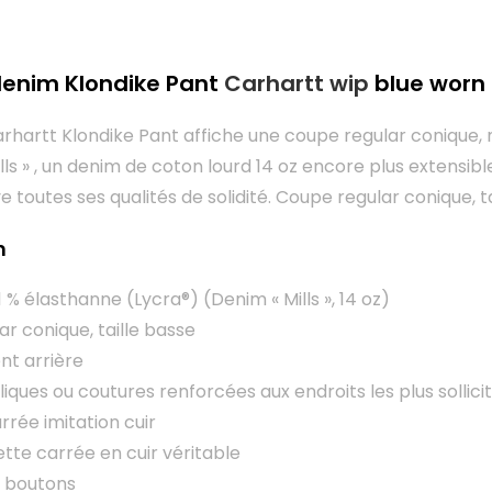
enim Klondike Pant
Carhartt wip
blue worn
rhartt Klondike Pant affiche une coupe regular conique, 
ills » , un denim de coton lourd 14 oz encore plus extensib
e toutes ses qualités de solidité. Coupe regular conique, ta
n
1 % élasthanne (Lycra®) (Denim « Mills », 14 oz)
r conique, taille basse
t arrière
liques ou coutures renforcées aux endroits les plus sollici
rrée imitation cuir
uette carrée en cuir véritable
 boutons