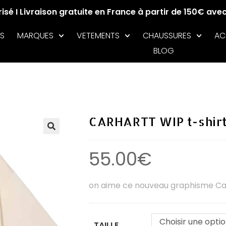
sé I Livraison gratuite en France à partir de 150€ ave
S
MARQUES
VETEMENTS
CHAUSSURES
AC
BLOG
CARHARTT WIP t-shirt
🔍
55.00
€
on aime ce nouveau graphisme Ca
Choisir une opti
TAILLE