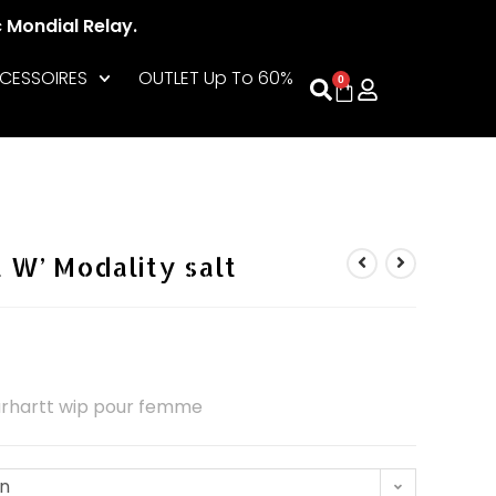
c Mondial Relay.
CESSOIRES
OUTLET Up To 60%
0
 W’ Modality salt
rhartt wip pour femme
on