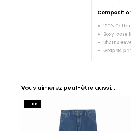
Compositio
100% Cotton
Boxy loose f
Short sleev
Graphic pri
Vous aimerez peut-être aussi…
-50%