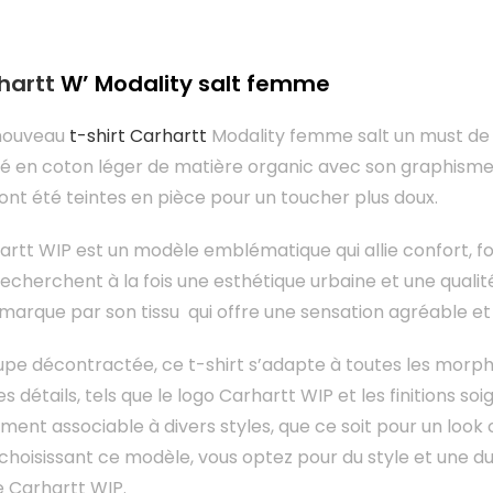
hartt
W’ Modality salt femme
nouveau
t-shirt Carhartt
Modality femme salt un must de 
ué en coton léger de matière organic avec son graphisme or
 ont été teintes en pièce pour un toucher plus doux.
hartt WIP est un modèle emblématique qui allie confort, f
recherchent à la fois une esthétique urbaine et une qualité
marque par son tissu qui offre une sensation agréable et
upe décontractée, ce t-shirt s’adapte à toutes les morp
s détails, tels que le logo Carhartt WIP et les finitions s
ement associable à divers styles, que ce soit pour un look 
hoisissant ce modèle, vous optez pour du style et une durab
 Carhartt WIP.