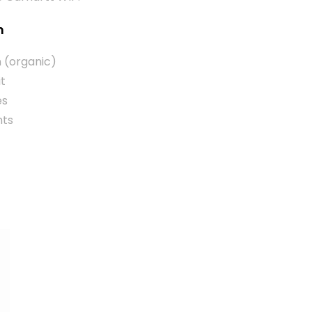
n
 (organic)
it
es
nts