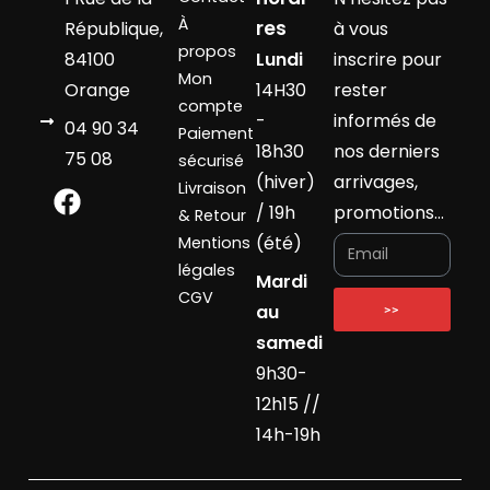
À
res
République,
à vous
propos
84100
Lundi
inscrire pour
Mon
Orange
14H30
rester
compte
-
informés de
04 90 34
Paiement
18h30
nos derniers
75 08
sécurisé
(hiver)
arrivages,
Livraison
/ 19h
promotions…
& Retour
(été)
Mentions
légales
Mardi
CGV
au
>>
samedi
9h30-
12h15 //
14h-19h