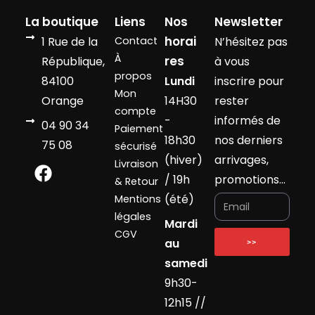
La boutique
Liens
Nos
Newsletter
horai
1 Rue de la
Contact
N’hésitez pas
À
res
République,
à vous
propos
84100
Lundi
inscrire pour
Mon
Orange
14H30
rester
compte
-
informés de
04 90 34
Paiement
18h30
nos derniers
75 08
sécurisé
(hiver)
arrivages,
Livraison
/ 19h
promotions…
& Retour
(été)
Mentions
légales
Mardi
CGV
au
>>
samedi
9h30-
12h15 //