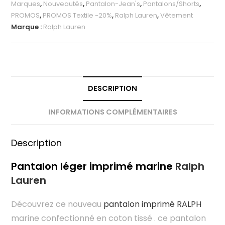
Marques
,
Nouveautés
,
Pantalon-Jean's
,
Pantalons/Shorts
,
PROMOS
,
PROMOS Textile -20%
,
Ralph Lauren
,
Vêtement
Marque :
Ralph Lauren
DESCRIPTION
INFORMATIONS COMPLÉMENTAIRES
Description
Pantalon léger imprimé marine
Ralph
Lauren
Découvrez ce nouveau
pantalon imprimé RALPH
marine confectionné en coton tissé . ce pantalon