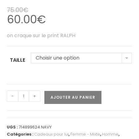
75.00
€
60.00
€
on craque sur le print RALPH
Choisir une option
TAILLE
-
+
AJOUTER AU PANIER
UGS :
714899624 NAVY
Catégories :
Cadeaux pour lui
,
Femme - Mixte
,
Homme
,