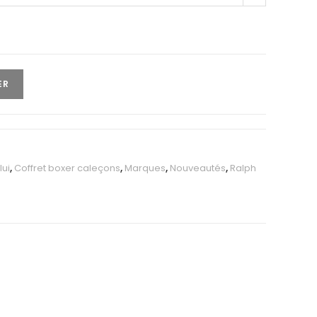
ER
lui
,
Coffret boxer caleçons
,
Marques
,
Nouveautés
,
Ralph