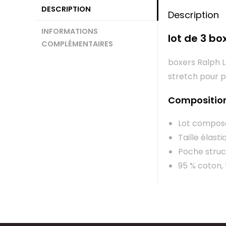
DESCRIPTION
Description
INFORMATIONS
lot de 3 bo
COMPLÉMENTAIRES
boxers Ralph L
stretch pour p
Compositio
Lot composé
Taille élast
Poche struc
95 % coton,