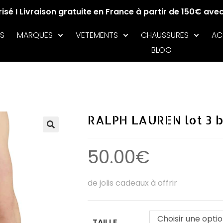
sé I Livraison gratuite en France à partir de 150€ ave
S
MARQUES
VETEMENTS
CHAUSSURES
AC
BLOG
RALPH LAUREN lot 3 
🔍
50.00
€
de jolis cadeaux à offrir
Choisir une opti
TAILLE