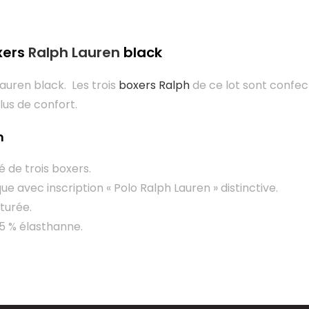
xers
Ralph Lauren
black
auren black. Les trois
boxers Ralph
de ce lot sont confe
lus de confort.
n
 de trois boxers.
ique avec inscription « Polo Ralph Lauren » distinctive.
turée.
 5 % élasthanne.