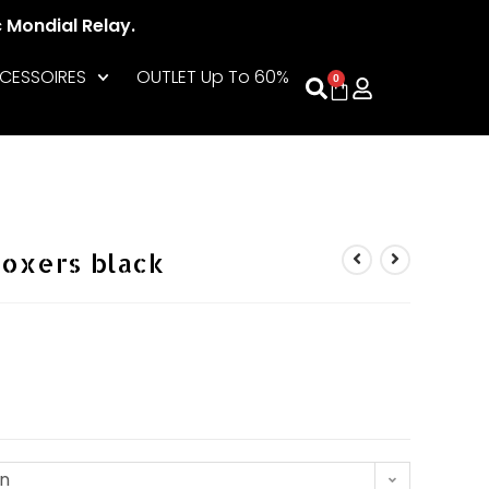
c Mondial Relay.
CESSOIRES
OUTLET Up To 60%
0
boxers black
on