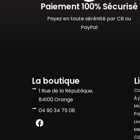
Paiement 100% Sécurisé
Payez en toute sérénité par CB ou
PayPal
La boutique
L
1 Rue de la République,
Co
À 
84100 Orange
Mo
04 90 34 75 08
Pa
Li
Me
C