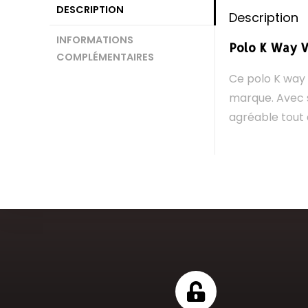
DESCRIPTION
Description
INFORMATIONS
Polo K Way Vi
COMPLÉMENTAIRES
Ce polo K way 
marque. Avec s
agréable tout 