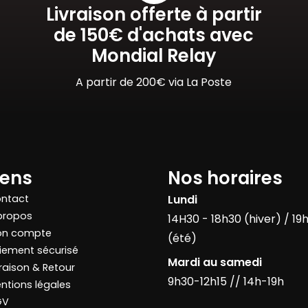
Livraison offerte à partir
de 150€ d'achats avec
Mondial Relay
A partir de 200€ via La Poste
iens
Nos horaires
ntact
Lundi
propos
14H30 - 18h30 (hiver) / 19
n compte
(été)
iement sécurisé
Mardi au samedi
vraison & Retour
9h30-12h15 // 14h-19h
ntions légales
GV