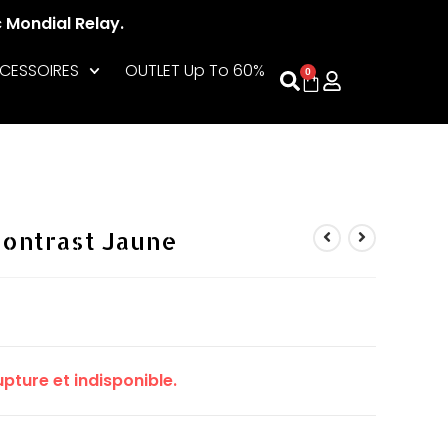
c Mondial Relay.
CESSOIRES
OUTLET Up To 60%
0
Contrast Jaune
pture et indisponible.