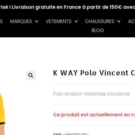
sé I Livraison gratuite en France à partir de 150€ ave
S
MARQUES
VETEMENTS
CHAUSSURES
AC
BLOG
K WAY Polo Vincent 
🔍
Polo stretch manches tricolores
Ce produit est actuellement en ru
UGS :
VINCENT YELL