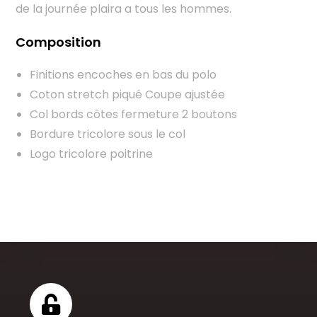
de la journée plaira a tous les hommes.
Composition
Finitions encoches en bas du polo
Coton stretch piqué Coupe ajustée
Col bords côtes fermeture 2 boutons
Bordure tricolore sous le col
Logo tricolore poitrine