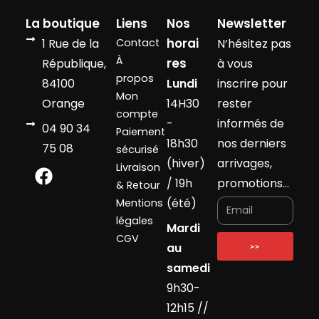
La boutique
Liens
Nos
Newsletter
horai
1 Rue de la
Contact
N’hésitez pas
À
res
République,
à vous
propos
84100
Lundi
inscrire pour
Mon
Orange
14H30
rester
compte
-
informés de
04 90 34
Paiement
18h30
nos derniers
75 08
sécurisé
(hiver)
arrivages,
Livraison
/ 19h
promotions…
& Retour
(été)
Mentions
légales
Mardi
CGV
au
>>
samedi
9h30-
12h15 //