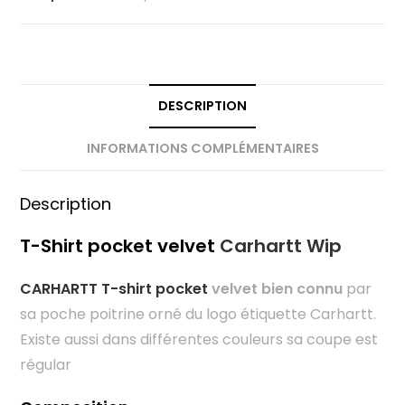
DESCRIPTION
INFORMATIONS COMPLÉMENTAIRES
Description
T-Shirt pocket velvet
Carhartt Wip
CARHARTT T-shirt pocket
velvet bien connu
par
sa poche poitrine orné du logo étiquette Carhartt.
Existe aussi dans différentes couleurs sa coupe est
régular