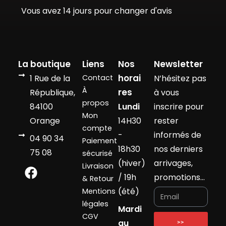
Vous avez 14 jours pour changer d'avis
La boutique
Liens
Nos
Newsletter
horai
1 Rue de la
Contact
N’hésitez pas
À
res
République,
à vous
propos
84100
Lundi
inscrire pour
Mon
Orange
14H30
rester
compte
-
informés de
04 90 34
Paiement
18h30
nos derniers
75 08
sécurisé
(hiver)
arrivages,
Livraison
/ 19h
promotions…
& Retour
(été)
Mentions
légales
Mardi
CGV
au
>>