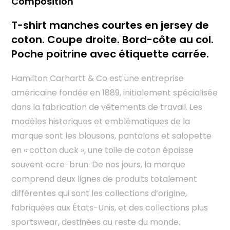
Composition
T-shirt manches courtes en jersey de
coton. Coupe droite. Bord-côte au col.
Poche poitrine avec étiquette carrée.
Hamilton Carhartt & Co est une entreprise
américaine fondée en 1889, initialement spécialisée
dans la fabrication de vêtements de travail. Les
modèles historiques et emblématiques de la
marque sont les blousons, pantalons et salopette
en « cotton duck », une toile de coton épaisse
souvent ocre-brun. De nos jours, la marque
comprend deux lignes de produits totalement
différentes qui sont les collections d’origine,
fabriquées aux États-Unis, et des collections plus
sportswear, destinées au reste du monde.