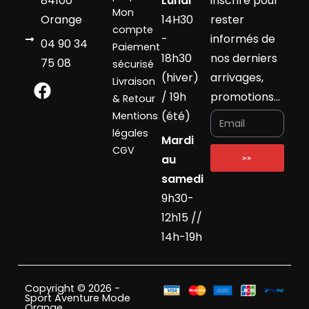
84100
Lundi
inscrire pour
Mon
Orange
14H30
rester
compte
-
informés de
04 90 34
Paiement
18h30
nos derniers
75 08
sécurisé
(hiver)
arrivages,
Livraison
/ 19h
promotions…
& Retour
(été)
Mentions
légales
Mardi
CGV
au
>>
samedi
9h30-
12h15 //
14h-19h
Copyright © 2026 -
Sport Aventure Mode
Orange