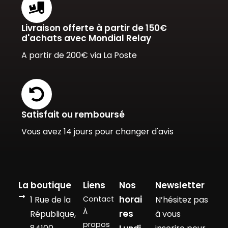
Livraison offerte à partir de 150€
d'achats avec Mondial Relay
A partir de 200€ via La Poste
Satisfait ou remboursé
Vous avez 14 jours pour changer d'avis
La boutique
Liens
Nos
Newsletter
horai
1 Rue de la
Contact
N’hésitez pas
À
res
République,
à vous
propos