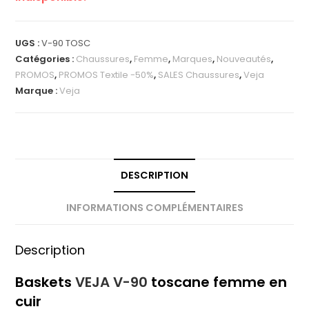
UGS :
V-90 TOSC
Catégories :
Chaussures
,
Femme
,
Marques
,
Nouveautés
,
PROMOS
,
PROMOS Textile -50%
,
SALES Chaussures
,
Veja
Marque :
Veja
DESCRIPTION
INFORMATIONS COMPLÉMENTAIRES
Description
Baskets
VEJA V-90
toscane femme en
cuir