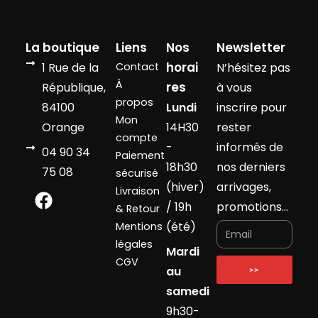
La boutique
Liens
Nos
Newsletter
horai
1 Rue de la
Contact
N’hésitez pas
À
res
République,
à vous
propos
84100
Lundi
inscrire pour
Mon
Orange
14H30
rester
compte
-
informés de
04 90 34
Paiement
18h30
nos derniers
75 08
sécurisé
(hiver)
arrivages,
Livraison
/ 19h
promotions…
& Retour
(été)
Mentions
légales
Mardi
CGV
au
>>
samedi
9h30-