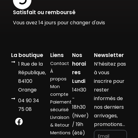
Satisfait ou remboursé
Vous avez 14 jours pour changer d'avis
La boutique
Liens
Nos
Newsletter
horai
1 Rue de la
Contact
N’hésitez pas
À
res
République,
à vous
propos
84100
Lundi
inscrire pour
Mon
Orange
14H30
rester
compte
-
informés de
04 90 34
Paiement
18h30
nos derniers
75 08
sécurisé
(hiver)
arrivages,
Livraison
/ 19h
promotions…
& Retour
(été)
Mentions