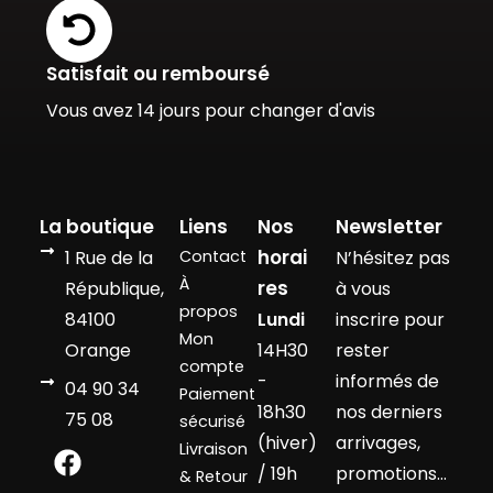
Satisfait ou remboursé
Vous avez 14 jours pour changer d'avis
La boutique
Liens
Nos
Newsletter
horai
1 Rue de la
Contact
N’hésitez pas
À
res
République,
à vous
propos
84100
Lundi
inscrire pour
Mon
Orange
14H30
rester
compte
-
informés de
04 90 34
Paiement
18h30
nos derniers
75 08
sécurisé
(hiver)
arrivages,
Livraison
/ 19h
promotions…
& Retour