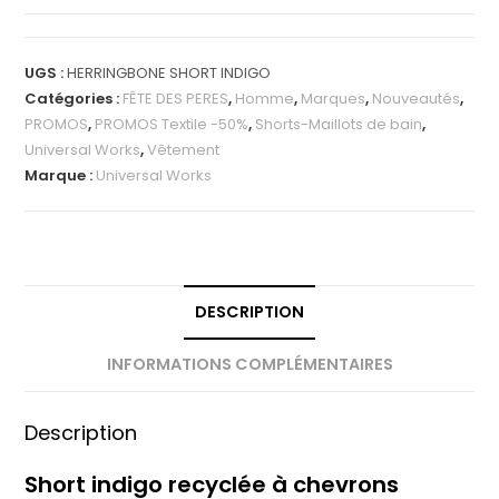
UGS :
HERRINGBONE SHORT INDIGO
Catégories :
FÊTE DES PERES
,
Homme
,
Marques
,
Nouveautés
,
PROMOS
,
PROMOS Textile -50%
,
Shorts-Maillots de bain
,
Universal Works
,
Vêtement
Marque :
Universal Works
DESCRIPTION
INFORMATIONS COMPLÉMENTAIRES
Description
Short indigo recyclée à chevrons