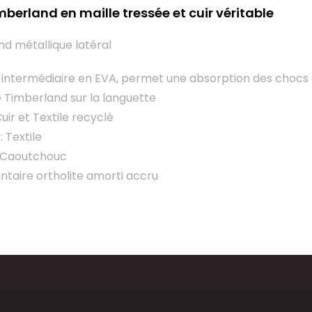
mberland en maille tressée et cuir véritable
d métallique latéral
 intermédiaire en EVA, permet une absorption des chocs
e Timberland sur la languette
uir et Textile recyclé
 Textile
: Caoutchouc
antaire ortholite amorti accru