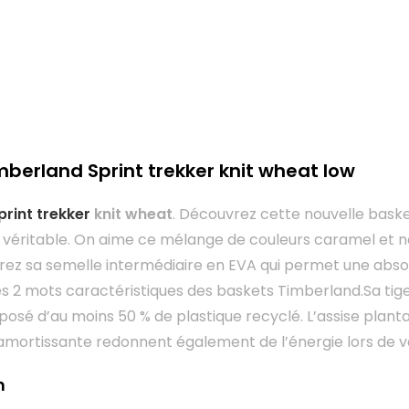
mberland Sprint trekker knit wheat low
rint trekker
knit wheat
. Découvrez cette nouvelle baske
r véritable. On aime ce mélange de couleurs caramel et no
ez sa semelle intermédiaire en EVA qui permet une absor
es 2 mots caractéristiques des baskets Timberland.Sa tig
é d’au moins 50 % de plastique recyclé. L’assise plantai
 amortissante redonnent également de l’énergie lors de 
n