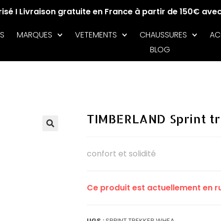
sé I Livraison gratuite en France à partir de 150€ ave
S
MARQUES
VETEMENTS
CHAUSSURES
AC
BLOG
TIMBERLAND Sprint tr
🔍
confort et solidité
Ce produit est actuellement en ru
UGS :
SPRINT TREKKER WHEA