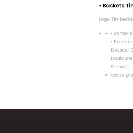
• Baskets Ti
Logo Timberlan
• Semelle
• Broderi
Dessus : C
Doublure :
Semelle 
assise pl