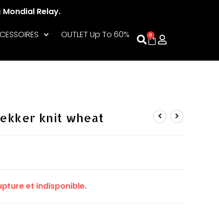
c Mondial Relay.
CESSOIRES
OUTLET Up To 60%
0
ekker knit wheat
pture et indisponible.