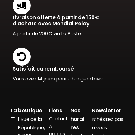
Livraison offerte à partir de 150€
d'achats avec Mondial Relay
A partir de 200€ via La Poste
Satisfait ou remboursé
Vous avez 14 jours pour changer d'avis
La boutique
Liens
Nos
Newsletter
horai
1 Rue de la
Contact
N’hésitez pas
À
res
République,
à vous
propos