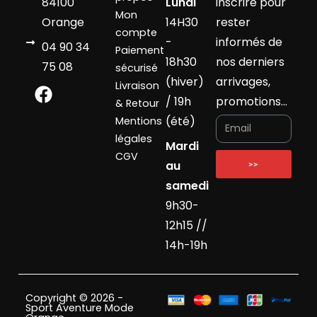
84100
Lundi
inscrire pour
Mon
Orange
14H30
rester
compte
-
informés de
04 90 34
Paiement
18h30
nos derniers
75 08
sécurisé
(hiver)
arrivages,
Livraison
/ 19h
promotions…
& Retour
(été)
Mentions
légales
Mardi
CGV
au
>>
samedi
9h30-
12h15 //
14h-19h
Copyright © 2026 -
Sport Aventure Mode