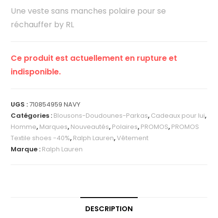
Une veste sans manches polaire pour se
réchauffer by RL
Ce produit est actuellement en rupture et
indisponible.
UGS :
710854959 NAVY
Catégories :
Blousons-Doudounes-Parkas
,
Cadeaux pour lui
,
Homme
,
Marques
,
Nouveautés
,
Polaires
,
PROMOS
,
PROMOS
Textile shoes -40%
,
Ralph Lauren
,
Vêtement
Marque :
Ralph Lauren
DESCRIPTION