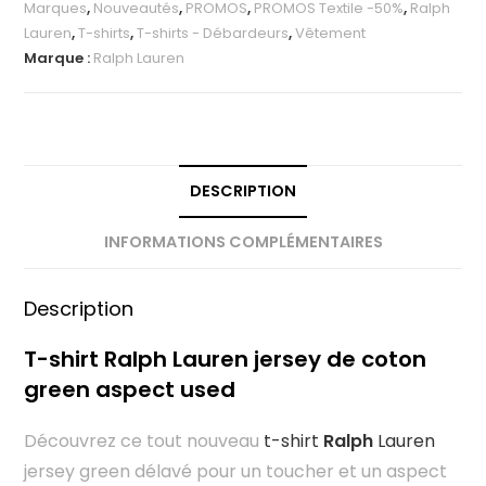
Marques
,
Nouveautés
,
PROMOS
,
PROMOS Textile -50%
,
Ralph
Lauren
,
T-shirts
,
T-shirts - Débardeurs
,
Vêtement
Marque :
Ralph Lauren
DESCRIPTION
INFORMATIONS COMPLÉMENTAIRES
Description
T-shirt Ralph Lauren jersey de coton
green aspect used
Découvrez ce tout nouveau
t-shirt
Ralph
Lauren
jersey green délavé pour un toucher et un aspect