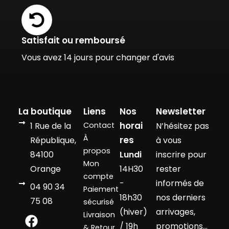
Satisfait ou remboursé
Vous avez 14 jours pour changer d'avis
La boutique
Liens
Nos
Newsletter
horai
1 Rue de la
Contact
N’hésitez pas
À
res
République,
à vous
propos
84100
Lundi
inscrire pour
Mon
Orange
14H30
rester
compte
-
informés de
04 90 34
Paiement
18h30
nos derniers
75 08
sécurisé
(hiver)
arrivages,
Livraison
/ 19h
promotions…
& Retour