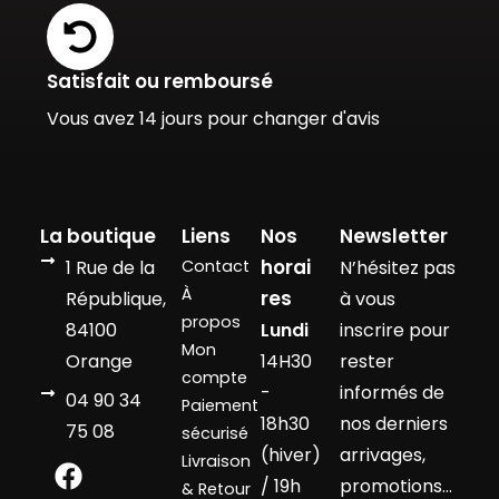
Satisfait ou remboursé
Vous avez 14 jours pour changer d'avis
La boutique
Liens
Nos
Newsletter
horai
1 Rue de la
Contact
N’hésitez pas
À
res
République,
à vous
propos
84100
Lundi
inscrire pour
Mon
Orange
14H30
rester
compte
-
informés de
04 90 34
Paiement
18h30
nos derniers
75 08
sécurisé
(hiver)
arrivages,
Livraison
/ 19h
promotions…
& Retour