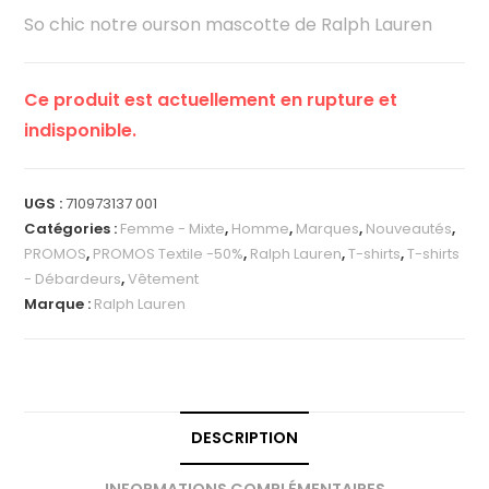
So chic notre ourson mascotte de Ralph Lauren
Ce produit est actuellement en rupture et
indisponible.
UGS :
710973137 001
Catégories :
Femme - Mixte
,
Homme
,
Marques
,
Nouveautés
,
PROMOS
,
PROMOS Textile -50%
,
Ralph Lauren
,
T-shirts
,
T-shirts
- Débardeurs
,
Vêtement
Marque :
Ralph Lauren
DESCRIPTION
INFORMATIONS COMPLÉMENTAIRES