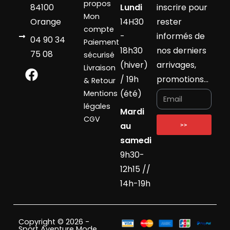
propos
84100
Lundi
inscrire pour
Mon
Orange
14H30
rester
compte
-
informés de
04 90 34
Paiement
18h30
nos derniers
75 08
sécurisé
(hiver)
arrivages,
Livraison
/ 19h
promotions…
& Retour
(été)
Mentions
légales
Mardi
CGV
au
>>
samedi
9h30-
12h15 //
14h-19h
Copyright © 2026 -
Sport Aventure Mode