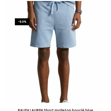
-50%
RALPH LAUREN Short molleton bouclé blue