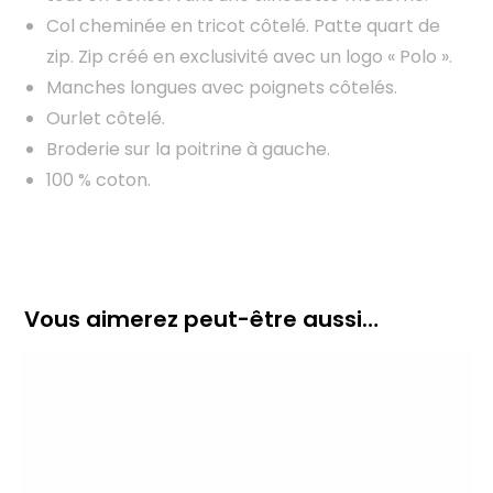
Col cheminée en tricot côtelé. Patte quart de
zip. Zip créé en exclusivité avec un logo « Polo ».
Manches longues avec poignets côtelés.
Ourlet côtelé.
Broderie sur la poitrine à gauche.
100 % coton.
Vous aimerez peut-être aussi…