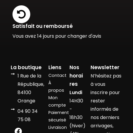
Satisfait ou remboursé
Vous avez 14 jours pour changer d'avis
La boutique
Liens
Nos
Newsletter
horai
1 Rue de la
Contact
N’hésitez pas
À
res
République,
à vous
propos
84100
Lundi
inscrire pour
Mon
Orange
14H30
rester
compte
-
informés de
04 90 34
Paiement
18h30
nos derniers
75 08
sécurisé
(hiver)
arrivages,
Livraison