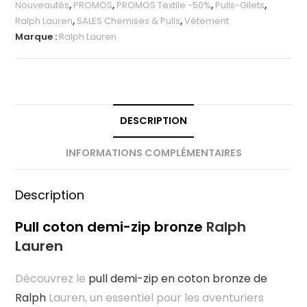
Nouveautés
,
PROMOS
,
PROMOS Textile -50%
,
Pulls-Gilets
,
Ralph Lauren
,
SALES Chemises & Pulls
,
Vêtement
Marque :
Ralph Lauren
DESCRIPTION
INFORMATIONS COMPLÉMENTAIRES
Description
Pull coton demi-zip bronze
Ralph
Lauren
Découvrez le
pull demi-zip en coton bronze de
Ralph
Lauren, un essentiel pour les aventuriers