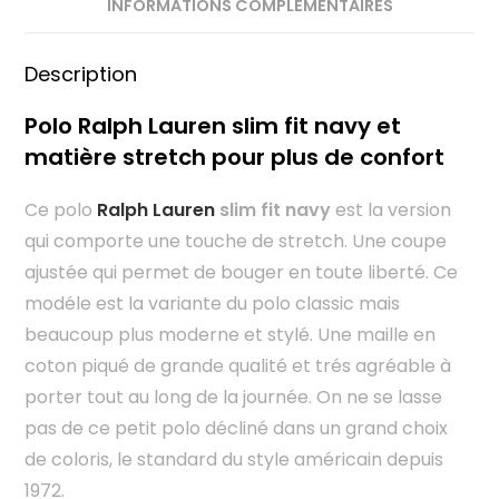
INFORMATIONS COMPLÉMENTAIRES
Description
Polo Ralph Lauren slim fit navy et
matière stretch pour plus de confort
Ce polo
Ralph Lauren
slim fit navy
est la version
qui comporte une touche de stretch. Une coupe
ajustée qui permet de bouger en toute liberté. Ce
modéle est la variante du polo classic mais
beaucoup plus moderne et stylé. Une maille en
coton piqué de grande qualité et trés agréable à
porter tout au long de la journée. On ne se lasse
pas de ce petit polo décliné dans un grand choix
de coloris, le standard du style américain depuis
1972.