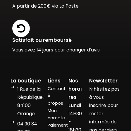
A partir de 200€ via La Poste
Satisfait ou remboursé
Vous avez 14 jours pour changer d'avis
La boutique
Liens
Nos
Newsletter
horai
1 Rue de la
Contact
N’hésitez pas
À
res
République,
à vous
propos
84100
Lundi
inscrire pour
Mon
Orange
14H30
rester
compte
-
informés de
04 90 34
Paiement
18h30
nos derniers