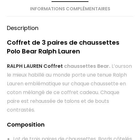
INFORMATIONS COMPLÉMENTAIRES
Description
Coffret de 3 paires de chaussettes
Polo Bear Ralph Lauren
RALPH LAUREN Coffret
chaussettes Bear.
L’ourson
le mieux habillé au monde porte une tenue Ralph
Lauren emblématique sur chaque chaussette en
coton mélangé de ce coffret cadeau. Chaque
paire est rehaussée de talons et de bouts
contrastés.
Composition
Lot de trois paires de chaussettes. Bords côtelés.