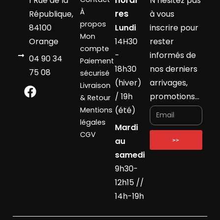
1 Rue de la
N’hésitez pas
À
res
République,
à vous
propos
84100
Lundi
inscrire pour
Mon
Orange
14H30
rester
compte
-
informés de
04 90 34
Paiement
18h30
nos derniers
75 08
sécurisé
(hiver)
arrivages,
Livraison
/ 19h
promotions…
& Retour
(été)
Mentions
légales
Mardi
CGV
au
>>
samedi
9h30-
12h15 //
14h-19h