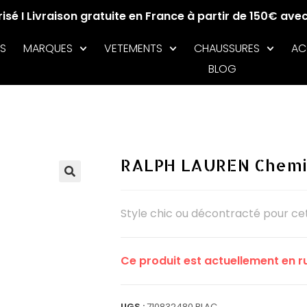
sé I Livraison gratuite en France à partir de 150€ ave
S
MARQUES
VETEMENTS
CHAUSSURES
AC
BLOG
RALPH LAUREN Chemis
🔍
Style chic ou décontracté pour c
Ce produit est actuellement en ru
UGS :
710832480 BLAC