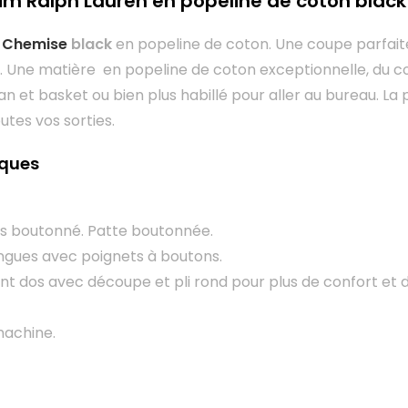
im Ralph Lauren en popeline de coton black
 Chemise
black
en popeline de coton. Une coupe parfait
 Une matière en popeline de coton exceptionnelle, du co
an et basket ou bien plus habillé pour aller au bureau. La
utes vos sorties.
iques
es boutonné. Patte boutonnée.
gues avec poignets à boutons.
 dos avec découpe et pli rond pour plus de confort et
machine.