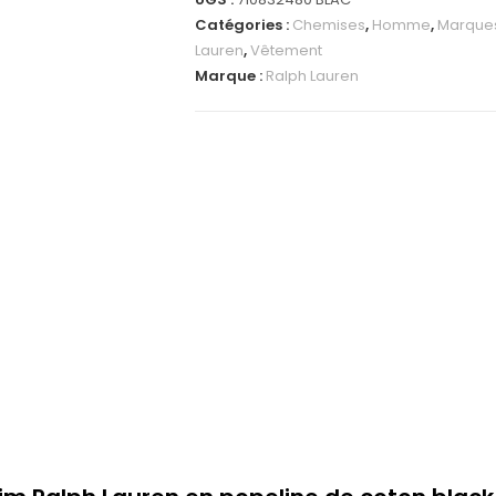
Catégories :
Chemises
,
Homme
,
Marque
Lauren
,
Vêtement
Marque :
Ralph Lauren