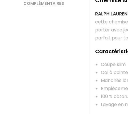
Chemise sl
COMPLÉMENTAIRES
RALPH LAUREN
cette chemise.
porter avec je
parfait pour to
Caractérist
Coupe slim
Col à point
Manches lon
Empiècement
100 % coton.
Lavage en 