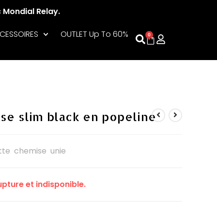
c Mondial Relay.
CESSOIRES
OUTLET Up To 60%
0
e slim black en popeline
ette chemise unie
pture et indisponible.