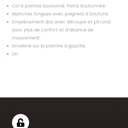
Col à pointes boutonné. Patte boutonnée.
Manches longues avec poignets à boutons.
Empiècement dos avec découpe et pli rond
pour plus de confort et d’aisance de
mouvement.
broderie sur la poitrine à gauche.
Lin
.