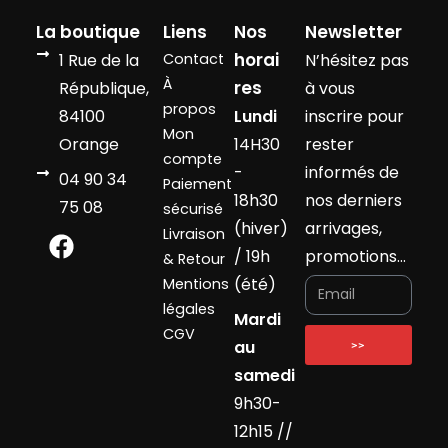
La boutique
Liens
Nos
Newsletter
horai
1 Rue de la
Contact
N’hésitez pas
À
res
République,
à vous
propos
84100
Lundi
inscrire pour
Mon
Orange
14H30
rester
compte
-
informés de
04 90 34
Paiement
18h30
nos derniers
75 08
sécurisé
(hiver)
arrivages,
Livraison
/ 19h
promotions…
& Retour
(été)
Mentions
légales
Mardi
CGV
au
>>
samedi
9h30-
12h15 //