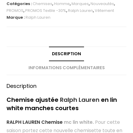
Catégories :
Chemises
,
Homme
,
Marques
,
Nouveautés
,
PROMOS
,
PROMOS Textile -30%
,
Ralph Lauren
,
Vêtement
Marque :
Ralph Lauren
DESCRIPTION
INFORMATIONS COMPLÉMENTAIRES
Description
Chemise ajustée
Ralph Lauren
en lin
white manches courtes
RALPH LAUREN Chemise
mc lin white.
Pour cette
saison portez cette nouvelle chemisette toute en