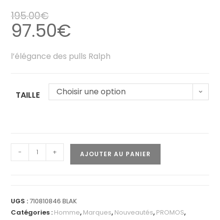
195.00
€
97.50
€
l’élégance des pulls Ralph
Choisir une option
TAILLE
-
+
AJOUTER AU PANIER
UGS :
710810846 BLAK
Catégories :
Homme
,
Marques
,
Nouveautés
,
PROMOS
,