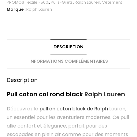
PROMOS Textile -50%
,
Pulls-Gilets
,
Ralph Lauren
,
Vêtement
Marque :
Ralph Lauren
DESCRIPTION
INFORMATIONS COMPLÉMENTAIRES
Description
Pull coton col rond black
Ralph Lauren
Découvrez le
pull en coton black de Ralph
Lauren,
un essentiel pour les aventuriers modernes. Ce pull
allie confort et élégance, parfait pour des
escapades en plein air comme pour des moments