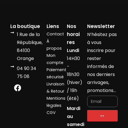
La boutique
Liens
Nos
Newsletter
horai
1 Rue de la
Contact
N’hésitez pas
À
res
République,
à vous
propos
84100
Lundi
inscrire pour
Mon
Orange
14H30
rester
compte
-
informés de
04 90 34
Paiement
18h30
nos derniers
75 08
sécurisé
(hiver)
arrivages,
Livraison
/ 19h
promotions…
& Retour
(été)
Mentions
légales
Mardi
CGV
au
>>
samedi