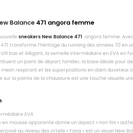
ew Balance
471 angora femme
nouvelle
sneakers New Balance 471
angora femme. Avec u
a 471 transforme l’héritage du running des années 70 en 
profil bas et élégant, la semelle intermédiaire en EVA en f
ituent un point de départ familier, la base idéale pour de
mesh respirant et les superpositions en daim duveteux off
e sur la pointe de la chaussure est une touche visuelle un
n
ermédiaire EVA
e en mousse apparente donne un aspect « non fini » auth
erposé au niveau des orteils « Fang » est un visuel New Bal