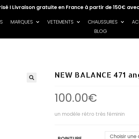
sé I Livraison gratuite en France à partir de 150€ ave
S
MARQUES
VETEMENTS
CHAUSSURES
AC
BLOG
NEW BALANCE 471 a
🔍
100.00
€
un modéle rétro très féminin
Choisir une 
POINTURE