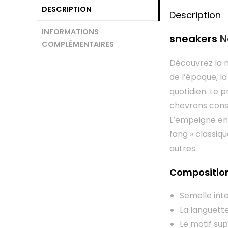
DESCRIPTION
Description
INFORMATIONS
sneakers
N
COMPLÉMENTAIRES
Découvrez la 
de l’époque, l
quotidien. Le 
chevrons const
L’empeigne en 
fang » classiqu
autres.
Compositio
Semelle int
La languett
Le motif sup