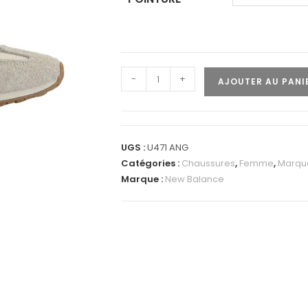
-
+
AJOUTER AU PANI
UGS :
U471 ANG
Catégories :
Chaussures
,
Femme
,
Marqu
Marque :
New Balance