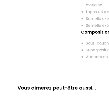
d’origine
Logos « N » 
Semelle ext
Semelle ext
Compositio
Sous-couch
Superpositi
Accents en c
Vous aimerez peut-être aussi…