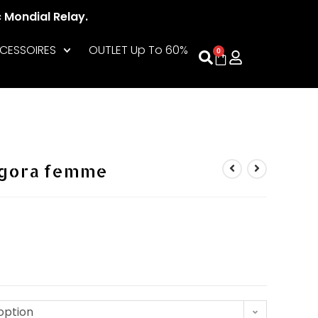
c Mondial Relay.
CESSOIRES
OUTLET Up To 60%
0
ngora femme
option