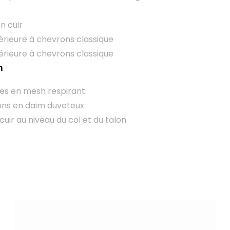
en cuir
érieure à chevrons classique
érieure à chevrons classique
n
es en mesh respirant
ons en daim duveteux
uir au niveau du col et du talon