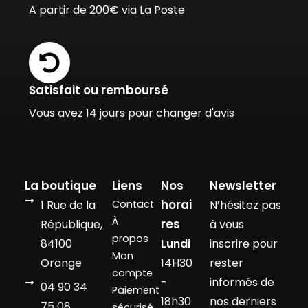
A partir de 200€ via La Poste
Satisfait ou remboursé
Vous avez 14 jours pour changer d'avis
La boutique
Liens
Nos
Newsletter
horai
1 Rue de la
Contact
N’hésitez pas
À
res
République,
à vous
propos
84100
Lundi
inscrire pour
Mon
Orange
14H30
rester
compte
-
informés de
04 90 34
Paiement
18h30
nos derniers
75 08
sécurisé