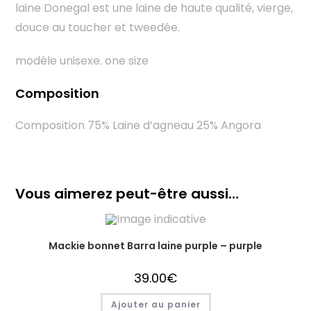
laine Donegal est une laine de haute qualité, vierge,
douce au toucher et tweedée.
modèle unisexe. one size
Composition
Composition 75% Laine d’agneau 25% Angora
Vous aimerez peut-être aussi…
Mackie bonnet Barra laine purple – purple
39.00
€
Ajouter au panier