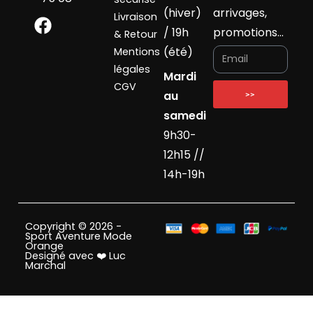
(hiver)
arrivages,
Livraison
/ 19h
promotions…
& Retour
(été)
Mentions
légales
Mardi
CGV
au
>>
samedi
9h30-
12h15 //
14h-19h
Copyright © 2026 -
Sport Aventure Mode
Orange
Designé avec ❤️ Luc
Marchal