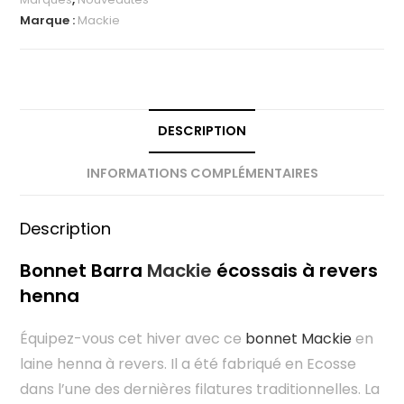
Marque :
Mackie
DESCRIPTION
INFORMATIONS COMPLÉMENTAIRES
Description
Bonnet Barra
Mackie
écossais à revers
henna
Équipez-vous cet hiver avec ce
bonnet Mackie
en
laine henna à revers. Il a été fabriqué en Ecosse
dans l’une des dernières filatures traditionnelles. La