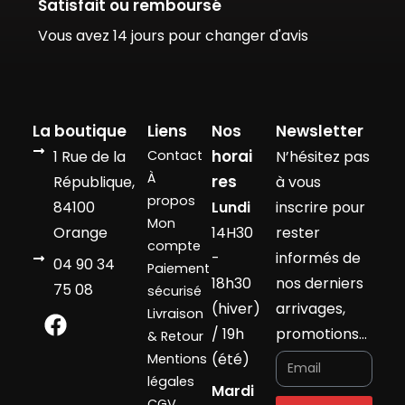
Satisfait ou remboursé
Vous avez 14 jours pour changer d'avis
La boutique
Liens
Nos
Newsletter
horai
1 Rue de la
Contact
N’hésitez pas
À
res
République,
à vous
propos
84100
Lundi
inscrire pour
Mon
Orange
14H30
rester
compte
-
informés de
04 90 34
Paiement
18h30
nos derniers
75 08
sécurisé
(hiver)
arrivages,
Livraison
/ 19h
promotions…
& Retour
(été)
Mentions
légales
Mardi
CGV