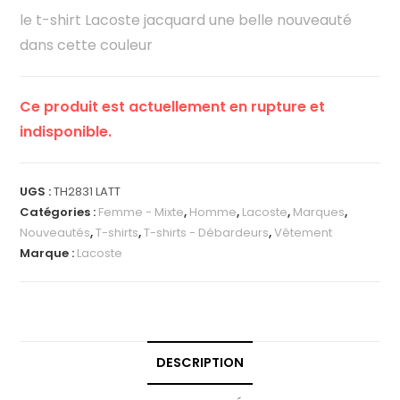
le t-shirt Lacoste jacquard une belle nouveauté
dans cette couleur
Ce produit est actuellement en rupture et
indisponible.
UGS :
TH2831 LATT
Catégories :
Femme - Mixte
,
Homme
,
Lacoste
,
Marques
,
Nouveautés
,
T-shirts
,
T-shirts - Débardeurs
,
Vêtement
Marque :
Lacoste
DESCRIPTION