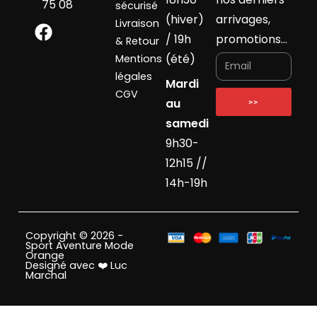
75 08
sécurisé
(hiver)
arrivages,
Livraison
/ 19h
promotions…
& Retour
(été)
Mentions
légales
Mardi
CGV
au
>>
samedi
9h30-
12h15 //
14h-19h
Copyright © 2026 -
Sport Aventure Mode
Orange
Designé avec ❤️ Luc
Marchal