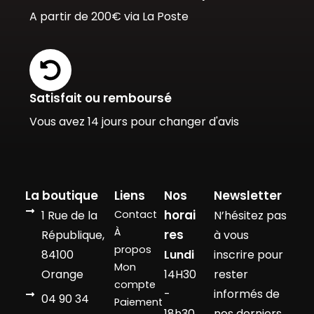
A partir de 200€ via La Poste
Satisfait ou remboursé
Vous avez 14 jours pour changer d'avis
La boutique
Liens
Nos
Newsletter
horai
1 Rue de la
Contact
N’hésitez pas
À
res
République,
à vous
propos
84100
Lundi
inscrire pour
Mon
Orange
14H30
rester
compte
-
informés de
04 90 34
Paiement
18h30
nos derniers