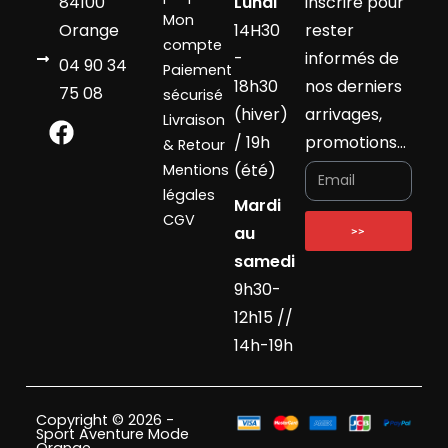
84100
Lundi
inscrire pour
Mon
Orange
14H30
rester
compte
-
informés de
04 90 34
Paiement
18h30
nos derniers
75 08
sécurisé
(hiver)
arrivages,
Livraison
/ 19h
promotions…
& Retour
(été)
Mentions
légales
Mardi
CGV
au
>>
samedi
9h30-
12h15 //
14h-19h
Copyright © 2026 -
Sport Aventure Mode
Orange