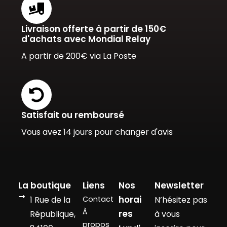
Livraison offerte à partir de 150€
d'achats avec Mondial Relay
A partir de 200€ via La Poste
Satisfait ou remboursé
Vous avez 14 jours pour changer d'avis
La boutique
Liens
Nos
Newsletter
horai
1 Rue de la
Contact
N’hésitez pas
À
res
République,
à vous
propos