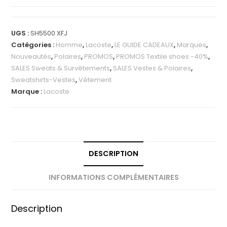
UGS :
SH5500 XFJ
Catégories :
Homme
,
Lacoste
,
LE GUIDE CADEAUX
,
Marques
,
Nouveautés
,
Polaires
,
PROMOS
,
PROMOS Textile shoes -40%
,
SALES Sweats & Survêtements
,
SALES Vestes & Polaires
,
Sweatshirts-Vestes
,
Vêtement
Marque :
Lacoste
DESCRIPTION
INFORMATIONS COMPLÉMENTAIRES
Description