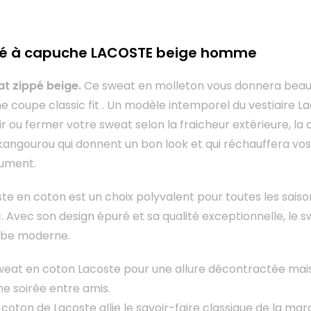
pé à capuche LACOSTE beige homme
t zippé beige.
Ce sweat en molleton vous donnera beauc
e coupe classic fit . Un modèle intemporel du vestiaire La
r ou fermer votre sweat selon la fraicheur extérieure, l
kangourou qui donnent un bon look et qui réchauffera vos m
ument.
te en coton est un choix polyvalent pour toutes les saisons
. Avec son design épuré et sa qualité exceptionnelle, le
obe moderne.
weat en coton Lacoste pour une allure décontractée mais 
une soirée entre amis.
coton de Lacoste allie le savoir-faire classique de la marq