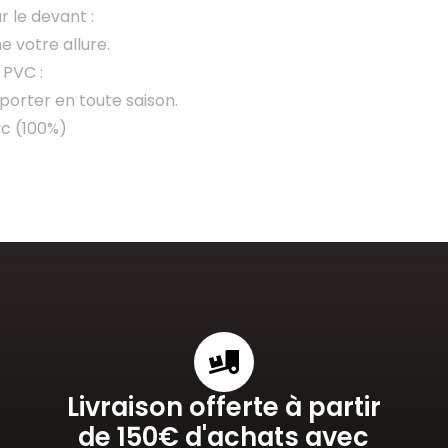
r le devant :
e votre allure.
 PVC :
 porter en toute saison.
vc (100%)
Livraison offerte à partir
de 150€ d'achats avec