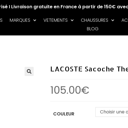
sé I Livraison gratuite en France à partir de 150€ ave
S
MARQUES
VETEMENTS
CHAUSSURES
AC
BLOG
LACOSTE Sacoche The
🔍
105.00
€
Choisir une 
COULEUR