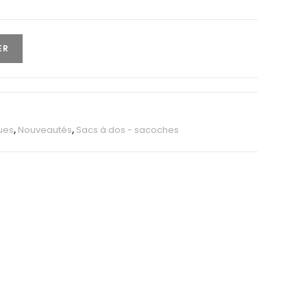
ER
ues
,
Nouveautés
,
Sacs à dos - sacoches