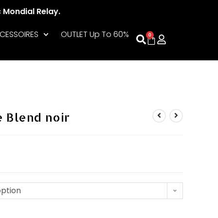
c Mondial Relay.
CESSOIRES
OUTLET Up To 60%
0
 Blend noir
option