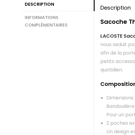
DESCRIPTION
Description
INFORMATIONS
Sacoche Th
COMPLÉMENTAIRES
LACOSTE Sac
nous seduit pa
afin de la port
petits accesso
quotidien.
Compositio
Dimensions 2
Bandoulière 
Pour un port
2 poches ext
Un design e