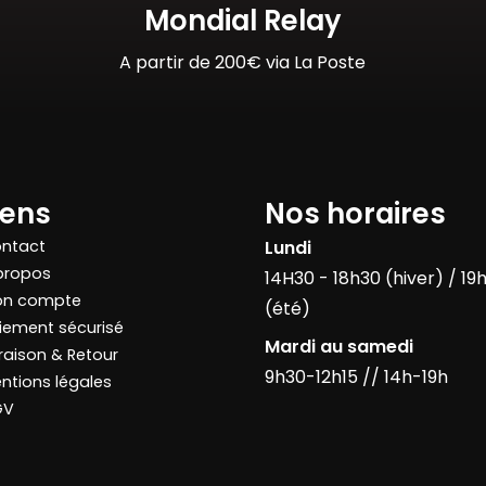
Mondial Relay
A partir de 200€ via La Poste
iens
Nos horaires
ntact
Lundi
propos
14H30 - 18h30 (hiver) / 19
n compte
(été)
iement sécurisé
Mardi au samedi
vraison & Retour
9h30-12h15 // 14h-19h
ntions légales
GV