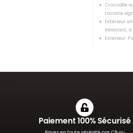
Crocodile su
Lacoste sign
Extérieur en
Résistant, à
Exterieur: P
Paiement 100% Sécurisé
Payez en toute sérénité par CB ou