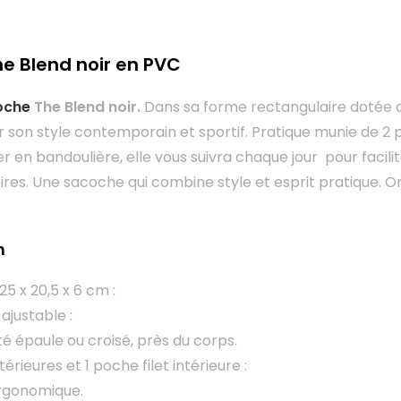
e Blend noir en PVC
oche
The Blend noir.
Dans sa forme rectangulaire dotée 
r son style contemporain et sportif. Pratique munie de 2 
er en bandoulière, elle vous suivra chaque jour pour facil
ires. Une sacoche qui combine style et esprit pratique. 
n
5 x 20,5 x 6 cm :
ajustable :
é épaule ou croisé, près du corps.
érieures et 1 poche filet intérieure :
rgonomique.