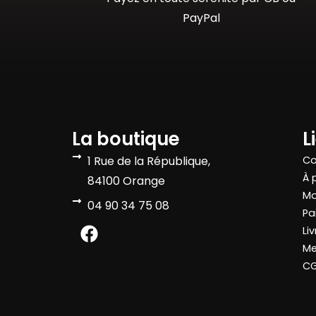
PayPal
La boutique
L
1 Rue de la République,
Co
À 
84100 Orange
Mo
04 90 34 75 08
Pa
Li
Me
C