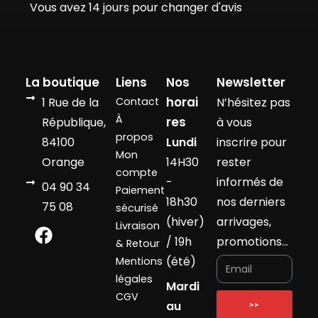
Vous avez 14 jours pour changer d'avis
La boutique
Liens
Nos
Newsletter
horai
1 Rue de la
Contact
N’hésitez pas
À
res
République,
à vous
propos
84100
Lundi
inscrire pour
Mon
Orange
14H30
rester
compte
-
informés de
04 90 34
Paiement
18h30
nos derniers
75 08
sécurisé
(hiver)
arrivages,
Livraison
/ 19h
promotions…
& Retour
(été)
Mentions
légales
Mardi
CGV
au
>>