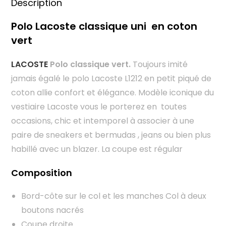
Description
Polo Lacoste classique uni en coton
vert
LACOSTE
Polo classique vert.
Toujours imité
jamais égalé le polo Lacoste L1212 en petit piqué de
coton allie confort et élégance. Modèle iconique du
vestiaire Lacoste vous le porterez en toutes
occasions, chic et intemporel à associer à une
paire de sneakers et bermudas , jeans ou bien plus
habillé avec un blazer. La coupe est régular
Composition
Bord-côte sur le col et les manches Col à deux
boutons nacrés
Coupe droite