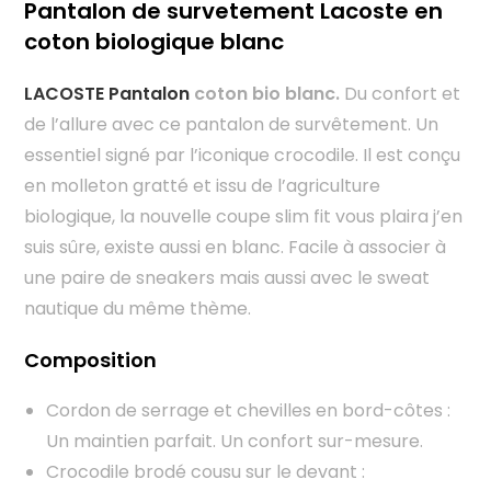
Pantalon de survetement Lacoste en
coton biologique blanc
LACOSTE Pantalon
coton bio blanc.
Du confort et
de l’allure avec ce pantalon de survêtement. Un
essentiel signé par l’iconique crocodile. Il est conçu
en molleton gratté et issu de l’agriculture
biologique, la nouvelle coupe slim fit vous plaira j’en
suis sûre, existe aussi en blanc. Facile à associer à
une paire de sneakers mais aussi avec le sweat
nautique du même thème.
Composition
Cordon de serrage et chevilles en bord-côtes :
Un maintien parfait. Un confort sur-mesure.
Crocodile brodé cousu sur le devant :