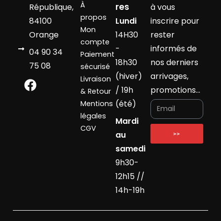
À
res
République,
à vous
propos
84100
Lundi
inscrire pour
Mon
Orange
14H30
rester
compte
-
informés de
04 90 34
Paiement
18h30
nos derniers
75 08
sécurisé
(hiver)
arrivages,
Livraison
/ 19h
promotions…
& Retour
(été)
Mentions
légales
Mardi
CGV
au
>>
samedi
9h30-
12h15 //
14h-19h