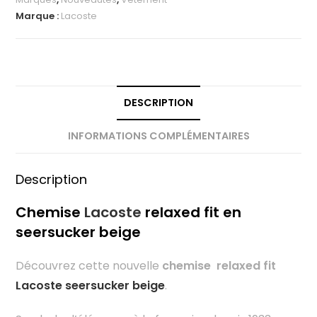
Marque :
Lacoste
DESCRIPTION
INFORMATIONS COMPLÉMENTAIRES
Description
Chemise
Lacoste
relaxed fit en
seersucker beige
Découvrez cette nouvelle
chemise relaxed fit
Lacoste seersucker beige
.