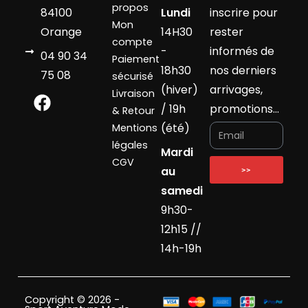
propos
84100
Lundi
inscrire pour
Mon
Orange
14H30
rester
compte
-
informés de
04 90 34
Paiement
18h30
nos derniers
75 08
sécurisé
(hiver)
arrivages,
Livraison
/ 19h
promotions…
& Retour
(été)
Mentions
légales
Mardi
CGV
au
>>
samedi
9h30-
12h15 //
14h-19h
Copyright © 2026 -