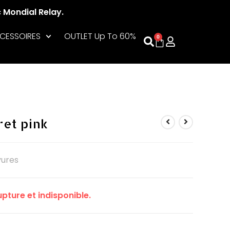
c Mondial Relay.
CESSOIRES
OUTLET Up To 60%
0
ret pink
yures
pture et indisponible.