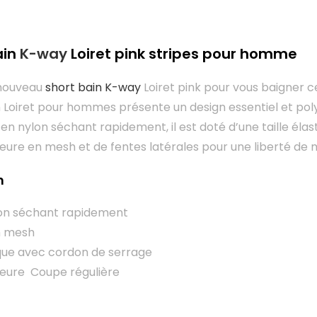
ain
K-way
Loiret pink stripes pour homme
 nouveau
short bain K-way
Loiret pink pour vous baigner c
n Loiret pour hommes présente un design essentiel et po
 en nylon séchant rapidement, il est doté d’une taille éla
ieure en mesh et de fentes latérales pour une liberté 
n
lon séchant rapidement
n mesh
tique avec cordon de serrage
ieure Coupe régulière