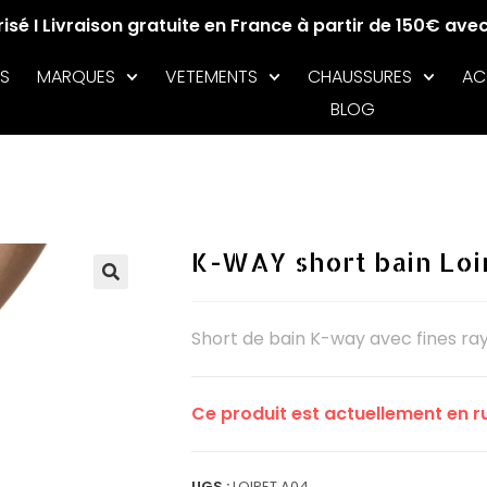
sé I Livraison gratuite en France à partir de 150€ ave
S
MARQUES
VETEMENTS
CHAUSSURES
AC
BLOG
K-WAY short bain Loi
🔍
Short de bain K-way avec fines ra
Ce produit est actuellement en ru
UGS :
LOIRET A04