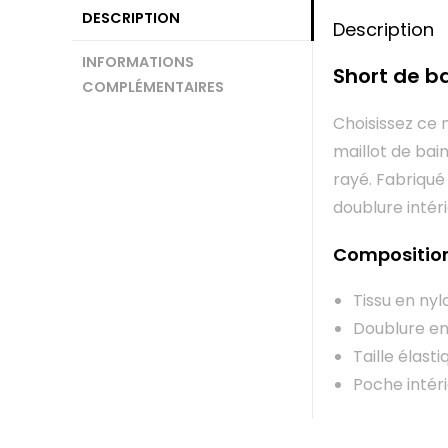
DESCRIPTION
Description
INFORMATIONS
Short de b
COMPLÉMENTAIRES
Choisissez ce
maillot de bai
rayé. Fabriqué
doublure intér
Compositio
Tissu en ny
Doublure e
Taille élas
Poche intér