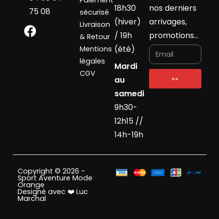
Paiement
18h30
nos derniers
75 08
sécurisé
(hiver)
arrivages,
Livraison
/ 19h
promotions…
& Retour
(été)
Mentions
légales
Mardi
CGV
au
>>
samedi
9h30-
12h15 //
14h-19h
Copyright © 2026 -
Sport Aventure Mode
Orange
Designé avec ❤️ Luc
Marchal