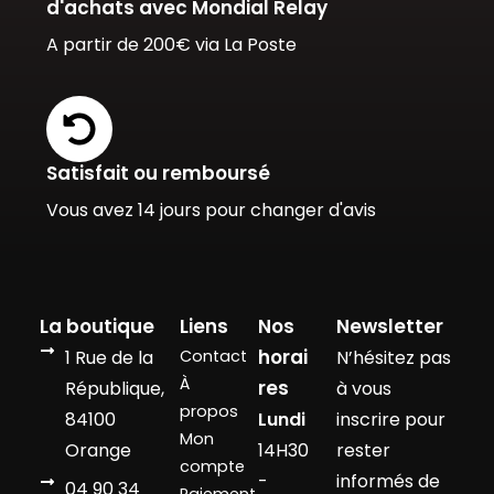
d'achats avec Mondial Relay
A partir de 200€ via La Poste
Satisfait ou remboursé
Vous avez 14 jours pour changer d'avis
La boutique
Liens
Nos
Newsletter
horai
1 Rue de la
Contact
N’hésitez pas
À
res
République,
à vous
propos
84100
Lundi
inscrire pour
Mon
Orange
14H30
rester
compte
-
informés de
04 90 34