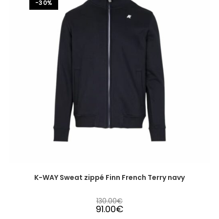
-30%
K-WAY Sweat zippé Finn French Terry navy
130.00
€
91.00
€