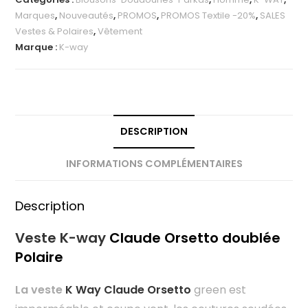
Marques
,
Nouveautés
,
PROMOS
,
PROMOS Textile -20%
,
SALES
Vestes & Polaires
,
Vêtement
Marque :
K-way
DESCRIPTION
INFORMATIONS COMPLÉMENTAIRES
Description
Veste K-way
Claude Orsetto doublée
Polaire
La veste
K Way Claude Orsetto
green est