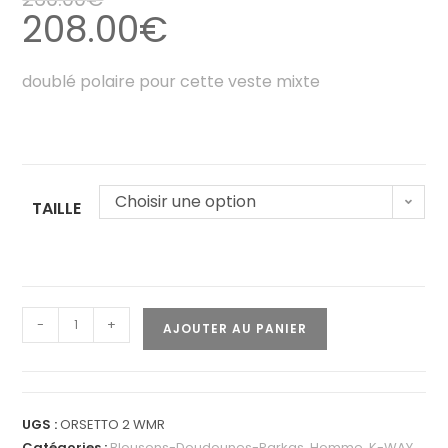
208.00
€
doublé polaire pour cette veste mixte
Choisir une option
TAILLE
-
+
AJOUTER AU PANIER
UGS :
ORSETTO 2 WMR
Catégories :
Blousons-Doudounes-Parkas
,
Homme
,
K-WAY
,