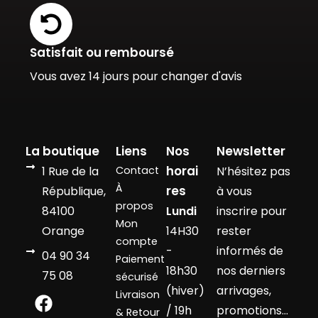
Satisfait ou remboursé
Vous avez 14 jours pour changer d'avis
La boutique
Liens
Nos
Newsletter
horai
1 Rue de la
Contact
N’hésitez pas
À
res
République,
à vous
propos
84100
Lundi
inscrire pour
Mon
Orange
14H30
rester
compte
-
informés de
04 90 34
Paiement
18h30
nos derniers
75 08
sécurisé
(hiver)
arrivages,
Livraison
/ 19h
promotions…
& Retour