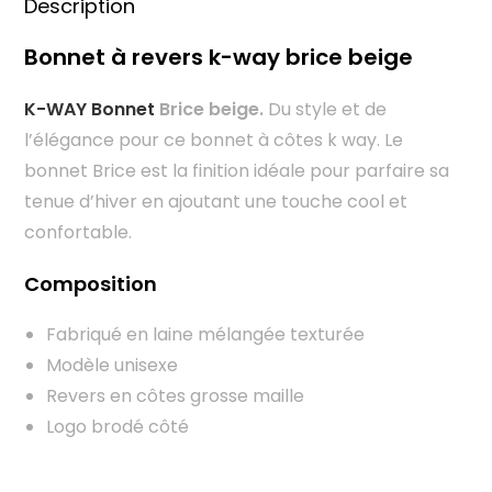
Description
Bonnet à revers k-way brice beige
K-WAY Bonnet
Brice beige.
Du style et de
l’élégance pour ce bonnet à côtes k way. Le
bonnet Brice est la finition idéale pour parfaire sa
tenue d’hiver en ajoutant une touche cool et
confortable.
Composition
Fabriqué en laine mélangée texturée
Modèle unisexe
Revers en côtes grosse maille
Logo brodé côté