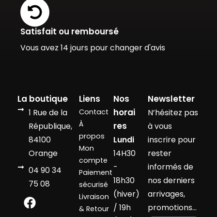
Satisfait ou remboursé
Vous avez 14 jours pour changer d'avis
La boutique
Liens
Nos
Newsletter
horai
1 Rue de la
Contact
N’hésitez pas
À
res
République,
à vous
propos
84100
Lundi
inscrire pour
Mon
Orange
14H30
rester
compte
-
informés de
04 90 34
Paiement
18h30
nos derniers
75 08
sécurisé
(hiver)
arrivages,
Livraison
/ 19h
promotions…
& Retour