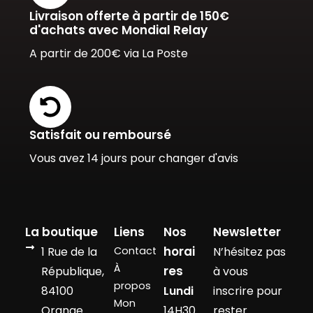
Livraison offerte à partir de 150€
d'achats avec Mondial Relay
A partir de 200€ via La Poste
Satisfait ou remboursé
Vous avez 14 jours pour changer d'avis
La boutique
Liens
Nos
Newsletter
horai
1 Rue de la
Contact
N’hésitez pas
À
res
République,
à vous
propos
84100
Lundi
inscrire pour
Mon
Orange
14H30
rester