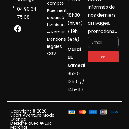
compte
-
informés de
04 90 34
Paiement
18h30
nos derniers
75 08
sécurisé
(hiver)
arrivages,
Livraison
/ 19h
promotions…
& Retour
(été)
Mentions
légales
Mardi
CGV
au
>>
samedi
9h30-
12h15 //
14h-19h
Copyright © 2026 -
Sport Aventure Mode
Orange
Designé avec ❤️ Luc
Marchal