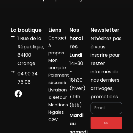
La boutique
Liens
Nos
Newsletter
horai
1 Rue de la
Contact
N’hésitez pas
À
res
République,
à vous
propos
84100
Lundi
inscrire pour
Mon
Orange
14H30
rester
compte
-
informés de
04 90 34
Paiement
18h30
nos derniers
75 08
sécurisé
(hiver)
arrivages,
Livraison
/ 19h
promotions…
& Retour
(été)
Mentions
légales
Mardi
CGV
au
>>
samedi