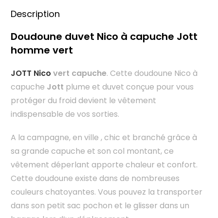
Description
Doudoune duvet Nico à capuche Jott
homme vert
JOTT Nico
vert capuche
. Cette doudoune Nico à
capuche
Jott
plume et duvet conçue pour vous
protéger du froid devient le vêtement
indispensable de vos sorties.
A la campagne, en ville , chic et branché grâce à
sa grande capuche et son col montant, ce
vêtement déperlant apporte chaleur et confort.
Cette doudoune existe dans de nombreuses
couleurs chatoyantes. Vous pouvez la transporter
dans son petit sac pochon et le glisser dans un