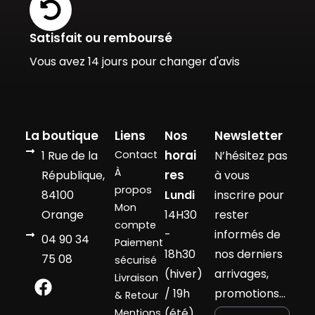
Satisfait ou remboursé
Vous avez 14 jours pour changer d'avis
La boutique
Liens
Nos
Newsletter
horai
1 Rue de la
Contact
N’hésitez pas
À
res
République,
à vous
propos
84100
Lundi
inscrire pour
Mon
Orange
14H30
rester
compte
-
informés de
04 90 34
Paiement
18h30
nos derniers
75 08
sécurisé
(hiver)
arrivages,
Livraison
/ 19h
promotions…
& Retour
(été)
Mentions